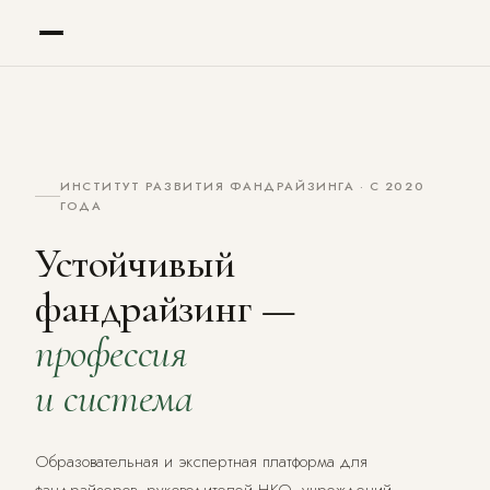
Оставить заявку
✕
ИНСТИТУТ РАЗВИТИЯ ФАНДРАЙЗИНГА · С 2020
ГОДА
Устойчивый
ИМЯ
фандрайзинг —
ЭЛЕКТРОННАЯ ПОЧТА
профессия
СООБЩЕНИЕ
и система
Образовательная и экспертная платформа для
Нажимая кнопку, вы соглашаетесь с
политикой обработки