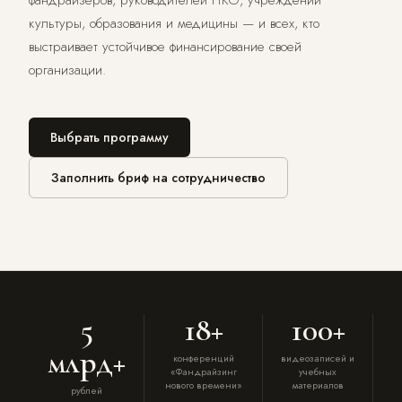
фандрайзеров, руководителей НКО, учреждений
персональных данных
культуры, образования и медицины — и всех, кто
Отправить →
выстраивает устойчивое финансирование своей
организации.
Выбрать программу
Заполнить бриф на сотрудничество
5
18+
100+
млрд+
конференций
видеозаписей и
«Фандрайзинг
учебных
нового времени»
материалов
рублей