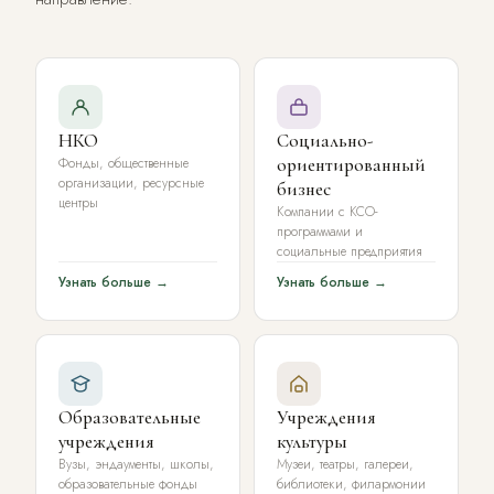
НКО
Социально-
Фонды, общественные
ориентированный
организации, ресурсные
бизнес
центры
Компании с КСО-
программами и
социальные предприятия
Узнать больше →
Узнать больше →
Образовательные
Учреждения
учреждения
культуры
Вузы, эндаументы, школы,
Музеи, театры, галереи,
образовательные фонды
библиотеки, филармонии